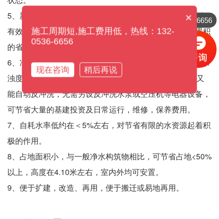
5、新颖独创的集水系统及最低的集水水头，使集水更均匀
×
132-0536-6656
有效，不仅提高了体积利用系数，因其集水水头极小，累积
施工周期短,施工费用低，热线：132-
0536-6656
的省电效果可观。
6、净水系统自动化，既保证了净水系统的高效过滤(在原水
现在咨询
稍后再说
浊度小于3000mg/L，滤后水浊度可保持在3mg/L以下）又
能自动反冲洗，无需另设反冲洗水泵或空压机等电器设备，
可节省大量的基建投资及日常运行，维修，保养费用。
7、自耗水率低约在＜5%左右，对节省有限的水资源起着积
极的作用。
8、占地面积小，与一般净水构筑物相比，可节省占地<50%
以上，高度在4.10米左右，室内外均可安置。
9、便于扩建，改造、再用，便于搬迁或易地再用。