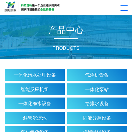
产
品
中
心
PRODUCTS
一体化污水处理设备
气浮机设备
智能反应机组
一体化泵站
一体化净水设备
给排水设备
斜管沉淀池
固液分离设备
催化氧化设备
机械过滤设备