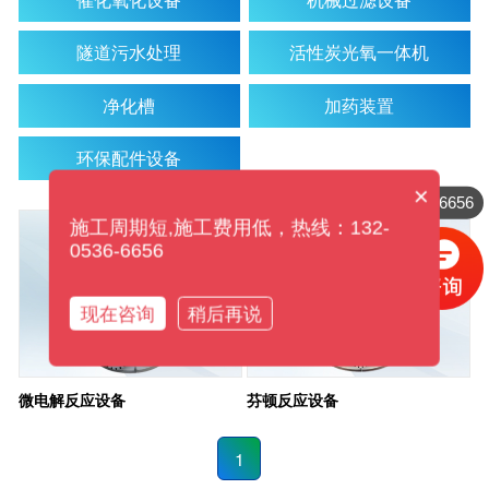
隧道污水处理
活性炭光氧一体机
净化槽
加药装置
环保配件设备
×
132-0536-6656
施工周期短,施工费用低，热线：132-
0536-6656
现在咨询
稍后再说
微电解反应设备
芬顿反应设备
1