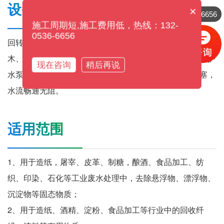
设备作用
×
132-0536-6656
施工周期短,施工费用低，热线：132-
0536-6656
回转式格栅机能有效地拦截进水中各种固态飘浮物，如草
木、垃圾、纤维，橡塑等杂物，从而有效的清除污物，保护
现在咨询
稍后再说
水泵叶轮减少后续工序的处理负荷。保持下水道永不阻塞，
水流畅通无阻。
适用范围
1、用于造纸，屠宰、皮革、制糖，酿酒、食品加工、纺
织、印染、石化等工业废水处理中，去除悬浮物、漂浮物、
沉淀物等固态物质；
2、用于造纸、酒精、淀粉、食品加工等行业中的回收纤