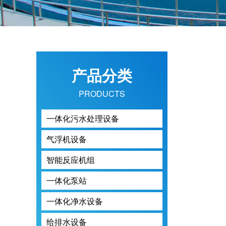
产品分类
PRODUCTS
一体化污水处理设备
一体化污水处
气浮机设备
气浮机设备
智能反应机组
智能反应机组
一体化泵站
一体化泵站
一体化净水设备
一体化净水设
给排水设备
给排水设备