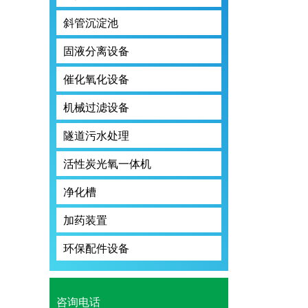
斜管沉淀池
斜管沉淀池
固液分离设备
固液分离设备
催化氧化设备
催化氧化设备
机械过滤设备
机械过滤设备
隧道污水处理
隧道污水处理
活性炭光氧一体机
活性炭光氧一
净化槽
净化槽
加药装置
加药装置
环保配件设备
环保配件设备
咨询电话