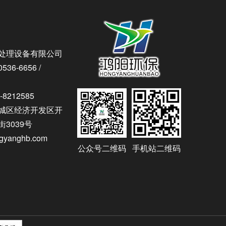
处理设备有限公司
36-6656 /
8212585
城区经济开发区开
3039号
yanghb.com
公众号二维码
手机站二维码