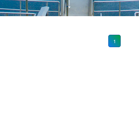
1
理设备
备